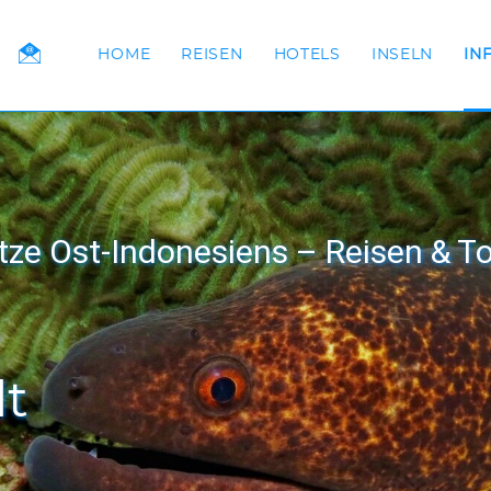
HOME
REISEN
HOTELS
INSELN
IN
tze Ost-Indonesiens – Reisen & To
lt