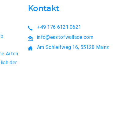
Kontakt
n
+49 176 6121 0621
ub
info@eastofwallace.com
Am Schleifweg 16, 55128 Mainz
he Arten
lich der