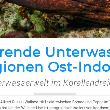
erende Unterwa
gionen Ost-Ind
terwasserwelt im Korallendre
n Alfred Russel Wallace trifft die zwischen Borneo und Papua im
h östlich der Wallace Line ist geographisch isoliert von kontin