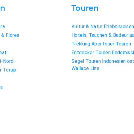
ln
Touren
ra
Kultur & Natur Erlebnisreise
& Flores
Hotels, Tauchen & Badeurla
Trekking Abenteuer Touren
pat
Entdecker Touren Endemisc
i-Nord
Segel Touren Indonesien öst
Wallace Line
i-Toraja
a