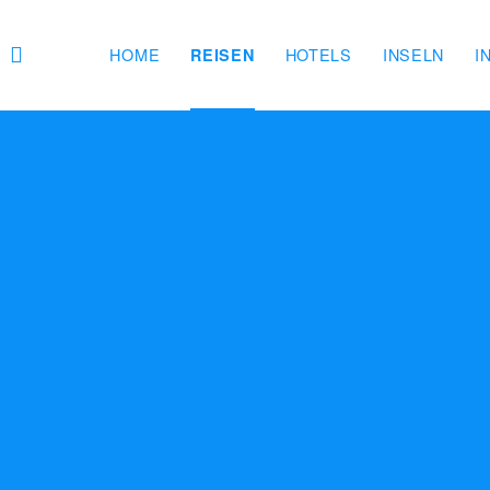
HOME
HOTELS
INSELN
I
REISEN
tze Ost-Indonesiens – Reisen & To
lebnis-Reisen
 selbst erleben